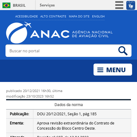
Serviços
BRASIL
Simplifique!
ACESSIBILIDADE
ALTO CONTRASTE
MAPA DO SITE
ENGLISH
Participe
Acesso à informação
Legislação
Buscar no portal
Bus
Canais
publicado
20/12/2021 16h30,
última
modificação
23/10/2023 16h52
Dados da norma
Publicação:
DOU 20/12/2021, Seção 1, pág.185
Ementa:
Aprova revisão extraordinária do Contrato de
Concessão do Bloco Centro Oeste.