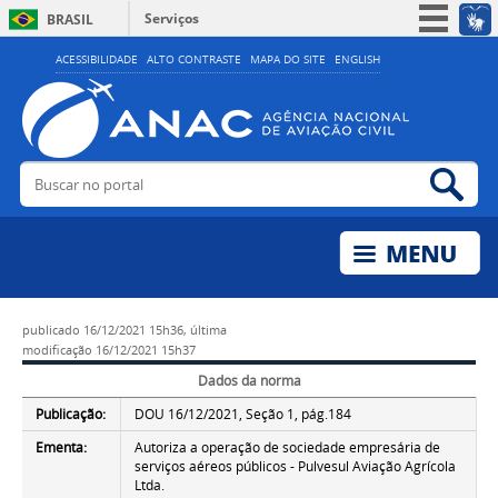
Serviços
BRASIL
Simplifique!
ACESSIBILIDADE
ALTO CONTRASTE
MAPA DO SITE
ENGLISH
Participe
Acesso à informação
Legislação
Buscar no portal
Bus
Canais
publicado
16/12/2021 15h36,
última
modificação
16/12/2021 15h37
Dados da norma
Publicação:
DOU 16/12/2021, Seção 1, pág.184
Ementa:
Autoriza a operação de sociedade empresária de
serviços aéreos públicos - Pulvesul Aviação Agrícola
Ltda.