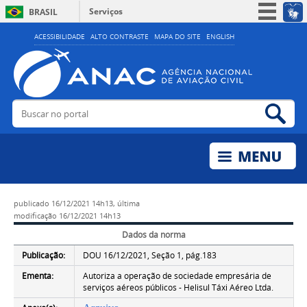
Serviços
BRASIL
Simplifique!
ACESSIBILIDADE
ALTO CONTRASTE
MAPA DO SITE
ENGLISH
Participe
Acesso à informação
Legislação
Buscar no portal
Bus
Canais
publicado
16/12/2021 14h13,
última
modificação
16/12/2021 14h13
Dados da norma
Publicação:
DOU 16/12/2021, Seção 1, pág.183
Ementa:
Autoriza a operação de sociedade empresária de
serviços aéreos públicos - Helisul Táxi Aéreo Ltda.