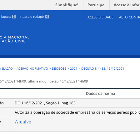
Simplifique!
Participe
Acesso à info
 a busca
3
Ir para o rodapé
4
ACESSIBILIDADE
ALTO CONTR
GISLAÇÃO
>
ACERVO NORMATIVO
>
DECISÕES
>
2021
>
DECISÃO Nº 483, 15/12/2021
6/12/2021 14h09,
última modificação
16/12/2021 14h09
Dados da norma
ão:
DOU 16/12/2021, Seção 1, pág.183
Autoriza a operação de sociedade empresária de serviços aéreos público
:
Arquivo