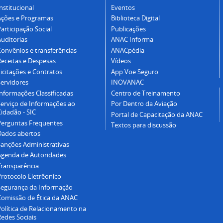
nstitucional
Eventos
Ações e Programas
Biblioteca Digital
articipação Social
Publicações
Auditorias
ANAC Informa
Convênios e transferências
ANACpédia
Receitas e Despesas
Vídeos
icitações e Contratos
App Voe Seguro
Servidores
INOVANAC
Informações Classificadas
Centro de Treinamento
Serviço de Informações ao
Por Dentro da Aviação
idadão - SIC
Portal de Capacitação da ANAC
Perguntas Frequentes
Textos para discussão
Dados abertos
Sanções Administrativas
Agenda de Autoridades
Transparência
Protocolo Eletrêonico
Segurança da Informação
Comissão de Ética da ANAC
Política de Relacionamento na
Redes Sociais