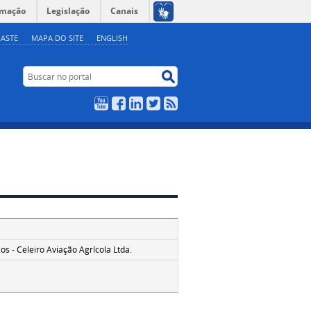
rmação
Legislação
Canais
ASTE
MAPA DO SITE
ENGLISH
Buscar no portal
Buscar no portal
YouTube
Facebook
LinkedIn
Twitter
RSS
s - Celeiro Aviação Agrícola Ltda.