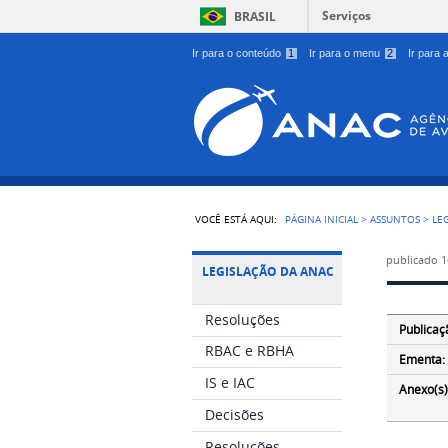
Serviços
BRASIL
Ir para o conteúdo
1
Ir para o menu
2
Ir para
VOCÊ ESTÁ AQUI:
PÁGINA INICIAL
>
ASSUNTOS
>
LE
publicado
1
LEGISLAÇÃO DA ANAC
Resoluções
Publicaç
RBAC e RBHA
Ementa:
IS e IAC
Anexo(s)
Decisões
Resoluções