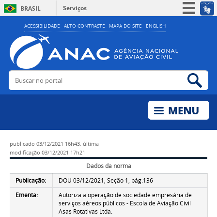
Serviços
BRASIL
Simplifique!
ACESSIBILIDADE
ALTO CONTRASTE
MAPA DO SITE
ENGLISH
Participe
Acesso à informação
Legislação
Buscar no portal
Bus
Canais
publicado
03/12/2021 16h43,
última
modificação
03/12/2021 17h21
Dados da norma
Publicação:
DOU 03/12/2021, Seção 1, pág.136
Ementa:
Autoriza a operação de sociedade empresária de
serviços aéreos públicos - Escola de Aviação Civil
Asas Rotativas Ltda.