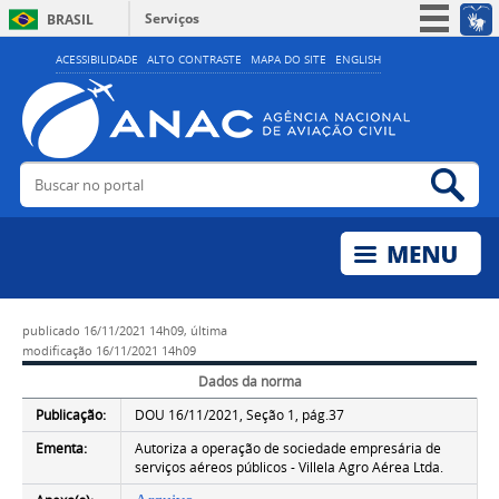
Serviços
BRASIL
Simplifique!
ACESSIBILIDADE
ALTO CONTRASTE
MAPA DO SITE
ENGLISH
Participe
Acesso à informação
Legislação
Buscar no portal
Bus
Canais
publicado
16/11/2021 14h09,
última
modificação
16/11/2021 14h09
Dados da norma
Publicação:
DOU 16/11/2021, Seção 1, pág.37
Ementa:
Autoriza a operação de sociedade empresária de
serviços aéreos públicos - Villela Agro Aérea Ltda.