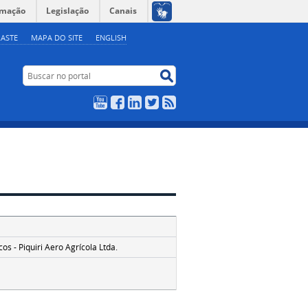
rmação
Legislação
Canais
ASTE
MAPA DO SITE
ENGLISH
Buscar no portal
Buscar no portal
YouTube
Facebook
LinkedIn
Twitter
RSS
s - Piquiri Aero Agrícola Ltda.