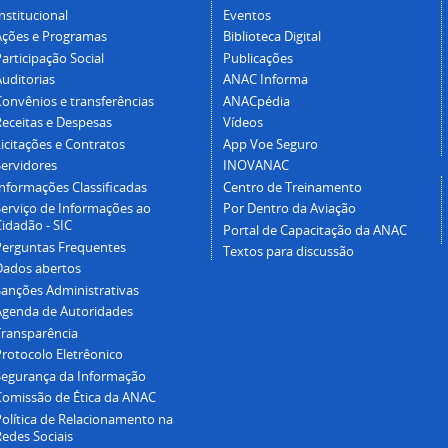
nstitucional
Eventos
Ações e Programas
Biblioteca Digital
articipação Social
Publicações
Auditorias
ANAC Informa
Convênios e transferências
ANACpédia
Receitas e Despesas
Vídeos
icitações e Contratos
App Voe Seguro
Servidores
INOVANAC
Informações Classificadas
Centro de Treinamento
Serviço de Informações ao
Por Dentro da Aviação
idadão - SIC
Portal de Capacitação da ANAC
Perguntas Frequentes
Textos para discussão
Dados abertos
Sanções Administrativas
Agenda de Autoridades
Transparência
Protocolo Eletrêonico
Segurança da Informação
Comissão de Ética da ANAC
Política de Relacionamento na
Redes Sociais