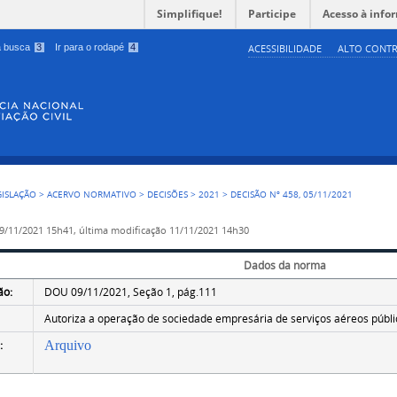
Simplifique!
Participe
Acesso à info
 a busca
3
Ir para o rodapé
4
ACESSIBILIDADE
ALTO CONTR
GISLAÇÃO
>
ACERVO NORMATIVO
>
DECISÕES
>
2021
>
DECISÃO Nº 458, 05/11/2021
9/11/2021 15h41,
última modificação
11/11/2021 14h30
Dados da norma
ão:
DOU 09/11/2021, Seção 1, pág.111
Autoriza a operação de sociedade empresária de serviços aéreos público
:
Arquivo