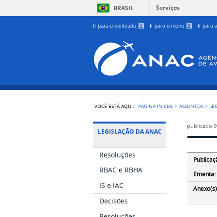
Serviços
BRASIL
Ir para o conteúdo
1
Ir para o menu
2
Ir para
VOCÊ ESTÁ AQUI:
PÁGINA INICIAL
>
ASSUNTOS
>
LE
publicado
0
LEGISLAÇÃO DA ANAC
Resoluções
Publicaç
RBAC e RBHA
Ementa:
IS e IAC
Anexo(s)
Decisões
Resoluções