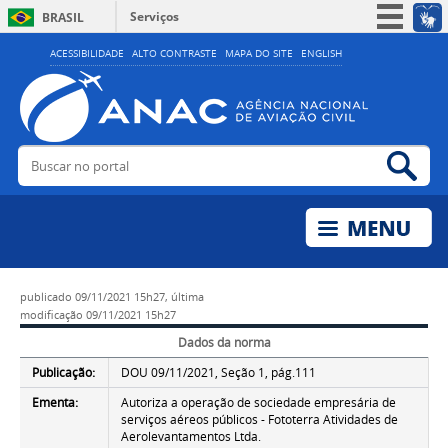
Serviços
BRASIL
Simplifique!
ACESSIBILIDADE
ALTO CONTRASTE
MAPA DO SITE
ENGLISH
Participe
Acesso à informação
Legislação
Buscar no portal
Bus
Canais
publicado
09/11/2021 15h27,
última
modificação
09/11/2021 15h27
Dados da norma
Publicação:
DOU 09/11/2021, Seção 1, pág.111
Ementa:
Autoriza a operação de sociedade empresária de
serviços aéreos públicos - Fototerra Atividades de
Aerolevantamentos Ltda.