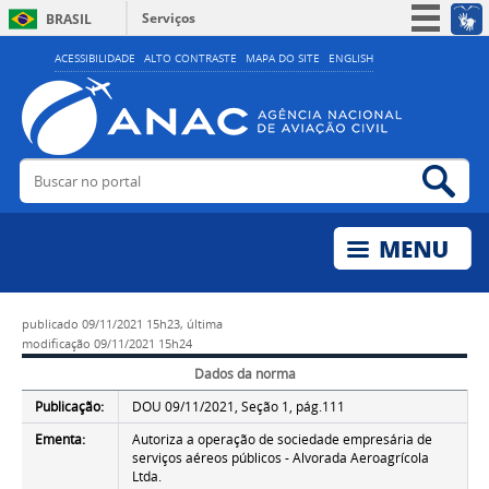
Serviços
BRASIL
Simplifique!
ACESSIBILIDADE
ALTO CONTRASTE
MAPA DO SITE
ENGLISH
Participe
Acesso à informação
Legislação
Buscar no portal
Bus
Canais
publicado
09/11/2021 15h23,
última
modificação
09/11/2021 15h24
Dados da norma
Publicação:
DOU 09/11/2021, Seção 1, pág.111
Ementa:
Autoriza a operação de sociedade empresária de
serviços aéreos públicos - Alvorada Aeroagrícola
Ltda.