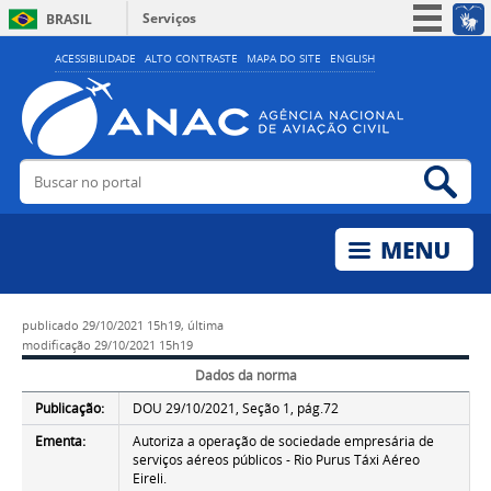
Serviços
BRASIL
Simplifique!
ACESSIBILIDADE
ALTO CONTRASTE
MAPA DO SITE
ENGLISH
Participe
Acesso à informação
Legislação
Buscar no portal
Bus
Canais
publicado
29/10/2021 15h19,
última
modificação
29/10/2021 15h19
Dados da norma
Publicação:
DOU 29/10/2021, Seção 1, pág.72
Ementa:
Autoriza a operação de sociedade empresária de
serviços aéreos públicos - Rio Purus Táxi Aéreo
Eireli.