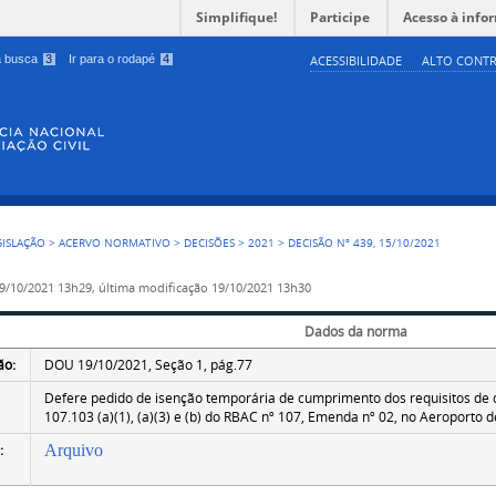
Simplifique!
Participe
Acesso à info
 a busca
3
Ir para o rodapé
4
ACESSIBILIDADE
ALTO CONTR
GISLAÇÃO
>
ACERVO NORMATIVO
>
DECISÕES
>
2021
>
DECISÃO Nº 439, 15/10/2021
9/10/2021 13h29,
última modificação
19/10/2021 13h30
Dados da norma
ão:
DOU 19/10/2021, Seção 1, pág.77
Defere pedido de isenção temporária de cumprimento dos requisitos de q
107.103 (a)(1), (a)(3) e (b) do RBAC nº 107, Emenda nº 02, no Aeroporto 
:
Arquivo