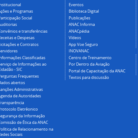
nstitucional
Eventos
Ações e Programas
Biblioteca Digital
articipação Social
Publicações
Auditorias
ANAC Informa
Convênios e transferências
ANACpédia
Receitas e Despesas
Vídeos
icitações e Contratos
App Voe Seguro
Servidores
INOVANAC
Informações Classificadas
Centro de Treinamento
Serviço de Informações ao
Por Dentro da Aviação
idadão - SIC
Portal de Capacitação da ANAC
Perguntas Frequentes
Textos para discussão
Dados abertos
Sanções Administrativas
Agenda de Autoridades
Transparência
Protocolo Eletrêonico
Segurança da Informação
Comissão de Ética da ANAC
Política de Relacionamento na
Redes Sociais