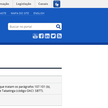
rmação
Legislação
Canais
ASTE
MAPA DO SITE
ENGLISH
Buscar no portal
Buscar no portal
YouTube
Facebook
LinkedIn
Twitter
RSS
ue tratam os parágrafos 107.101 (b),
de Tabatinga (código OACI: SBTT).