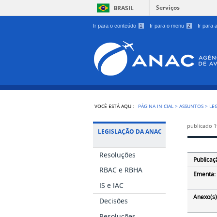
Serviços
BRASIL
Ir para o conteúdo
1
Ir para o menu
2
Ir para
VOCÊ ESTÁ AQUI:
PÁGINA INICIAL
>
ASSUNTOS
>
LE
publicado
1
LEGISLAÇÃO DA ANAC
Resoluções
Publicaç
RBAC e RBHA
Ementa:
IS e IAC
Anexo(s)
Decisões
Resoluções