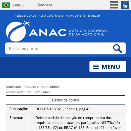
Serviços
BRASIL
Simplifique!
ACESSIBILIDADE
ALTO CONTRASTE
MAPA DO SITE
ENGLISH
Participe
Acesso à informação
Legislação
Buscar no portal
Bus
Canais
publicado
13/10/2021 14h26,
última
modificação
13/10/2021 14h27
Dados da norma
Publicação:
DOU 07/10/2021, Seção 1, pág.43
Ementa:
Defere pedido de isenção de cumprimento dos
requisitos de que tratam os parágrafos 183.73(a)(1)
e 183.73(a)(2) do RBAC n° 183, Emenda 01, em favor