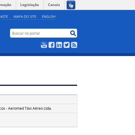
rmação
Legislação
Canais
ASTE
MAPA DO SITE
ENGLISH
Buscar no portal
Buscar no portal
YouTube
Facebook
LinkedIn
Twitter
RSS
cos - Aeromed Táxi Aéreo Ltda.