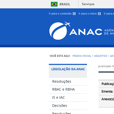
Serviços
BRASIL
Ir para o conteúdo
1
Ir para o menu
2
Ir para
VOCÊ ESTÁ AQUI:
PÁGINA INICIAL
>
ASSUNTOS
>
LE
publicado
0
LEGISLAÇÃO DA ANAC
Resoluções
Publicaç
RBAC e RBHA
Ementa:
IS e IAC
Anexo(s)
Decisões
Resoluções