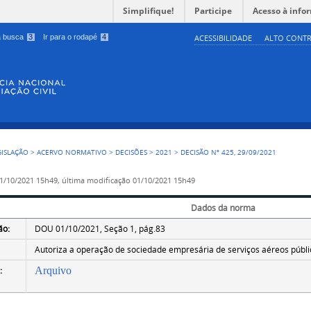
Simplifique!
Participe
Acesso à info
 a busca
3
Ir para o rodapé
4
ACESSIBILIDADE
ALTO CONTR
GISLAÇÃO
>
ACERVO NORMATIVO
>
DECISÕES
>
2021
>
DECISÃO Nº 425, 29/09/2021
1/10/2021 15h49,
última modificação
01/10/2021 15h49
Dados da norma
ão:
DOU 01/10/2021, Seção 1, pág.83
Autoriza a operação de sociedade empresária de serviços aéreos públi
:
Arquivo