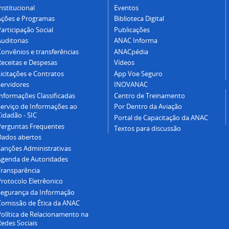
nstitucional
Eventos
Ações e Programas
Biblioteca Digital
articipação Social
Publicações
Auditorias
ANAC Informa
Convênios e transferências
ANACpédia
Receitas e Despesas
Vídeos
icitações e Contratos
App Voe Seguro
Servidores
INOVANAC
Informações Classificadas
Centro de Treinamento
Serviço de Informações ao
Por Dentro da Aviação
idadão - SIC
Portal de Capacitação da ANAC
Perguntas Frequentes
Textos para discussão
Dados abertos
Sanções Administrativas
Agenda de Autoridades
Transparência
Protocolo Eletrêonico
Segurança da Informação
Comissão de Ética da ANAC
Política de Relacionamento na
Redes Sociais