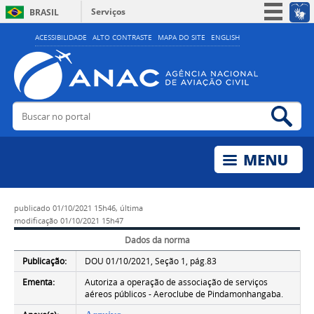
Serviços
BRASIL
Simplifique!
ACESSIBILIDADE
ALTO CONTRASTE
MAPA DO SITE
ENGLISH
Participe
Acesso à informação
Legislação
Buscar no portal
Bus
Canais
publicado
01/10/2021 15h46,
última
modificação
01/10/2021 15h47
Dados da norma
Publicação:
DOU 01/10/2021, Seção 1, pág.83
Ementa:
Autoriza a operação de associação de serviços
aéreos públicos - Aeroclube de Pindamonhangaba.