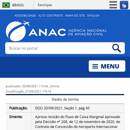
Serviços
BRASIL
Simplifique!
ACESSIBILIDADE
ALTO CONTRASTE
MAPA DO SITE
ENGLISH
Participe
Acesso à informação
Legislação
Buscar no portal
Bus
Canais
publicado
20/09/2021 11h34,
última
modificação
27/09/2021 17h18
Dados da norma
Publicação:
DOU 20/09/2021, Seção 1, pág.45
Ementa:
Aprova revisão do Fluxo de Caixa Marginal aprovado
pela Decisão nº 208, de 12 de novembro de 2020, do
Contrato de Concessão do Aeroporto Internacional