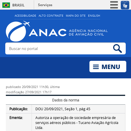
Serviços
BRASIL
Simplifique!
ACESSIBILIDADE
ALTO CONTRASTE
MAPA DO SITE
ENGLISH
Participe
Acesso à informação
Legislação
Buscar no portal
Bus
Canais
publicado
20/09/2021 11h30,
última
modificação
27/09/2021 17h17
Dados da norma
Publicação:
DOU 20/09/2021, Seção 1, pág.45
Ementa:
Autoriza a operação de sociedade empresária de
serviços aéreos públicos - Tucano Aviação Agrícola
Ltda.