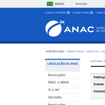
Serviços
BRASIL
Ir para o conteúdo
1
Ir para o menu
2
Ir para
VOCÊ ESTÁ AQUI:
PÁGINA INICIAL
>
ASSUNTOS
>
LE
publicado
2
LEGISLAÇÃO DA ANAC
Resoluções
Publicaç
RBAC e RBHA
Ementa:
IS e IAC
Anexo(s)
Decisões
Resoluções