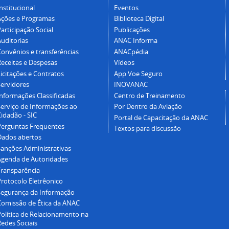
nstitucional
Eventos
Ações e Programas
Biblioteca Digital
articipação Social
Publicações
Auditorias
ANAC Informa
Convênios e transferências
ANACpédia
Receitas e Despesas
Vídeos
icitações e Contratos
App Voe Seguro
Servidores
INOVANAC
Informações Classificadas
Centro de Treinamento
Serviço de Informações ao
Por Dentro da Aviação
idadão - SIC
Portal de Capacitação da ANAC
Perguntas Frequentes
Textos para discussão
Dados abertos
Sanções Administrativas
Agenda de Autoridades
Transparência
Protocolo Eletrêonico
Segurança da Informação
Comissão de Ética da ANAC
Política de Relacionamento na
Redes Sociais