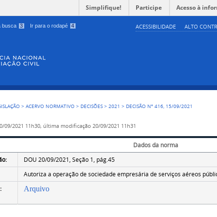
Simplifique!
Participe
Acesso à info
 a busca
3
Ir para o rodapé
4
ACESSIBILIDADE
ALTO CONTR
GISLAÇÃO
>
ACERVO NORMATIVO
>
DECISÕES
>
2021
>
DECISÃO Nº 416, 15/09/2021
0/09/2021 11h30,
última modificação
20/09/2021 11h31
Dados da norma
ão:
DOU 20/09/2021, Seção 1, pág.45
Autoriza a operação de sociedade empresária de serviços aéreos públic
:
Arquivo