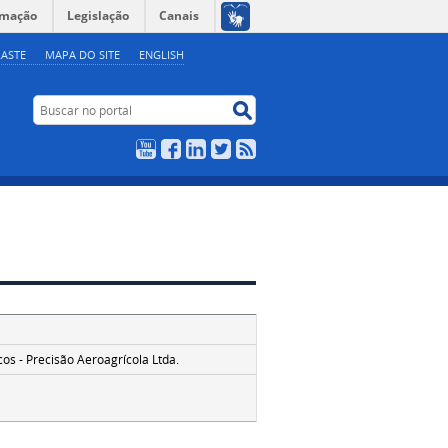
rmação
Legislação
Canais
ASTE
MAPA DO SITE
ENGLISH
Buscar no portal
Buscar no portal
YouTube
Facebook
LinkedIn
Twitter
RSS
os - Precisão Aeroagrícola Ltda.