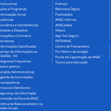
nstitucional
Eventos
Ações e Programas
Biblioteca Digital
articipação Social
Publicações
Auditorias
ANAC Informa
Convênios e transferências
ANACpédia
Receitas e Despesas
Vídeos
icitações e Contratos
App Voe Seguro
Servidores
INOVANAC
Informações Classificadas
Centro de Treinamento
Serviço de Informações ao
Por Dentro da Aviação
idadão - SIC
Portal de Capacitação da ANAC
Perguntas Frequentes
Textos para discussão
Dados abertos
Sanções Administrativas
Agenda de Autoridades
Transparência
Protocolo Eletrêonico
Segurança da Informação
Comissão de Ética da ANAC
Política de Relacionamento na
Redes Sociais