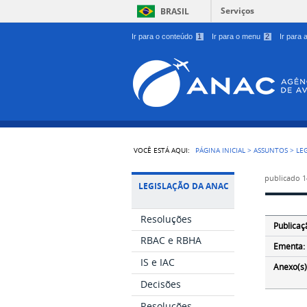
Serviços
BRASIL
Ir para o conteúdo
1
Ir para o menu
2
Ir para
VOCÊ ESTÁ AQUI:
PÁGINA INICIAL
>
ASSUNTOS
>
LE
publicado
1
LEGISLAÇÃO DA ANAC
Resoluções
Publicaç
RBAC e RBHA
Ementa:
IS e IAC
Anexo(s)
Decisões
Resoluções