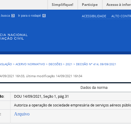
Simplifique!
Participe
Acesso à info
 a busca
3
Ir para o rodapé
4
ACESSIBILIDADE
ALTO CONTR
GISLAÇÃO
>
ACERVO NORMATIVO
>
DECISÕES
>
2021
>
DECISÃO Nº 414, 09/09/2021
4/09/2021 16h33,
última modificação
14/09/2021 16h34
Dados da norma
ão:
DOU 14/09/2021, Seção 1, pág.31
Autoriza a operação de sociedade empresária de serviços aéreos públi
:
Arquivo