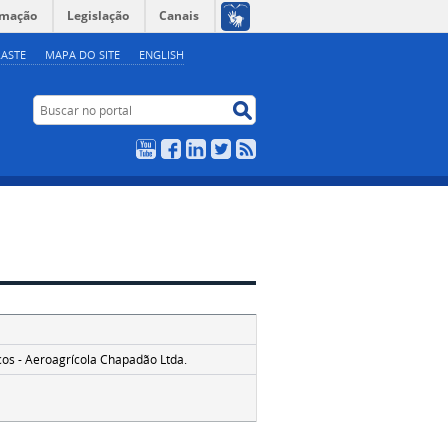
rmação
Legislação
Canais
ASTE
MAPA DO SITE
ENGLISH
Buscar no portal
Buscar no portal
YouTube
Facebook
LinkedIn
Twitter
RSS
cos - Aeroagrícola Chapadão Ltda.