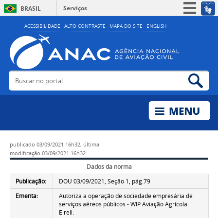
Serviços
BRASIL
Simplifique!
ACESSIBILIDADE
ALTO CONTRASTE
MAPA DO SITE
ENGLISH
Participe
Acesso à informação
Legislação
Buscar no portal
Bus
Canais
publicado
03/09/2021 16h32,
última
modificação
03/09/2021 16h32
Dados da norma
Publicação:
DOU 03/09/2021, Seção 1, pág.79
Ementa:
Autoriza a operação de sociedade empresária de
serviços aéreos públicos - WIP Aviação Agrícola
Eireli.