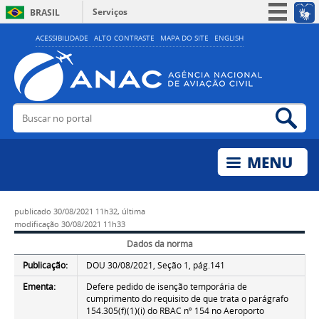
Serviços
BRASIL
Simplifique!
ACESSIBILIDADE
ALTO CONTRASTE
MAPA DO SITE
ENGLISH
Participe
Acesso à informação
Legislação
Buscar no portal
Bus
Canais
publicado
30/08/2021 11h32,
última
modificação
30/08/2021 11h33
Dados da norma
Publicação:
DOU 30/08/2021, Seção 1, pág.141
Ementa:
Defere pedido de isenção temporária de
cumprimento do requisito de que trata o parágrafo
154.305(f)(1)(i) do RBAC nº 154 no Aeroporto