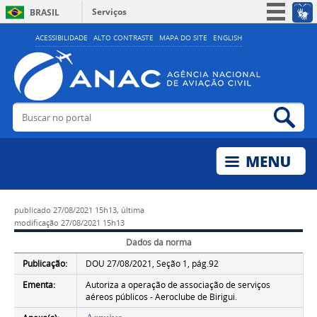
Serviços
BRASIL
Simplifique!
ACESSIBILIDADE
ALTO CONTRASTE
MAPA DO SITE
ENGLISH
Participe
Acesso à informação
Legislação
Buscar no portal
Bus
Canais
publicado
27/08/2021 15h13,
última
modificação
27/08/2021 15h13
Dados da norma
Publicação:
DOU 27/08/2021, Seção 1, pág.92
Ementa:
Autoriza a operação de associação de serviços
aéreos públicos - Aeroclube de Birigui.