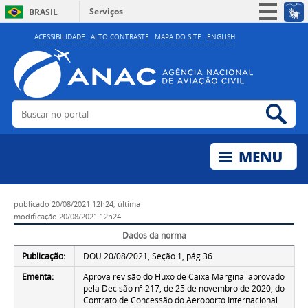
Serviços
BRASIL
Simplifique!
ACESSIBILIDADE
ALTO CONTRASTE
MAPA DO SITE
ENGLISH
Participe
Acesso à informação
Legislação
Buscar no portal
Bus
Canais
publicado
20/08/2021 12h24,
última
modificação
20/08/2021 12h24
Dados da norma
Publicação:
DOU 20/08/2021, Seção 1, pág.36
Ementa:
Aprova revisão do Fluxo de Caixa Marginal aprovado
pela Decisão nº 217, de 25 de novembro de 2020, do
Contrato de Concessão do Aeroporto Internacional