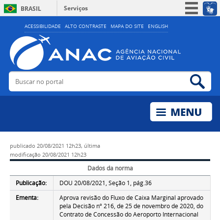
Serviços
BRASIL
Simplifique!
ACESSIBILIDADE
ALTO CONTRASTE
MAPA DO SITE
ENGLISH
Participe
Acesso à informação
Legislação
Buscar no portal
Bus
Canais
publicado
20/08/2021 12h23,
última
modificação
20/08/2021 12h23
Dados da norma
Publicação:
DOU 20/08/2021, Seção 1, pág.36
Ementa:
Aprova revisão do Fluxo de Caixa Marginal aprovado
pela Decisão nº 216, de 25 de novembro de 2020, do
Contrato de Concessão do Aeroporto Internacional