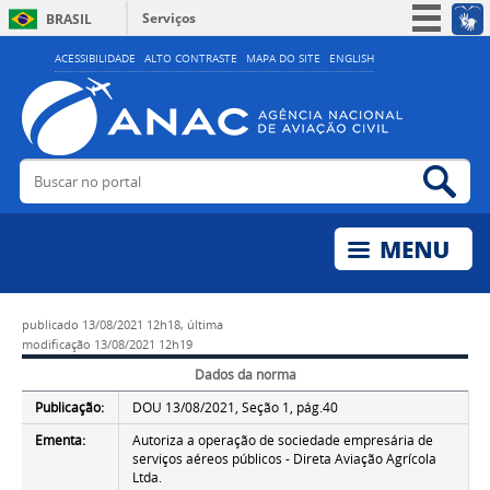
Serviços
BRASIL
Simplifique!
ACESSIBILIDADE
ALTO CONTRASTE
MAPA DO SITE
ENGLISH
Participe
Acesso à informação
Legislação
Buscar no portal
Bus
Canais
publicado
13/08/2021 12h18,
última
modificação
13/08/2021 12h19
Dados da norma
Publicação:
DOU 13/08/2021, Seção 1, pág.40
Ementa:
Autoriza a operação de sociedade empresária de
serviços aéreos públicos - Direta Aviação Agrícola
Ltda.