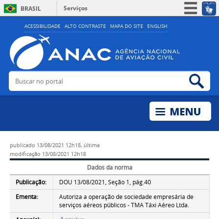
Serviços
BRASIL
Simplifique!
ACESSIBILIDADE
ALTO CONTRASTE
MAPA DO SITE
ENGLISH
Participe
Acesso à informação
Legislação
Buscar no portal
Bus
Canais
publicado
13/08/2021 12h18,
última
modificação
13/08/2021 12h18
Dados da norma
Publicação:
DOU 13/08/2021, Seção 1, pág.40
Ementa:
Autoriza a operação de sociedade empresária de
serviços aéreos públicos - TMA Táxi Aéreo Ltda.