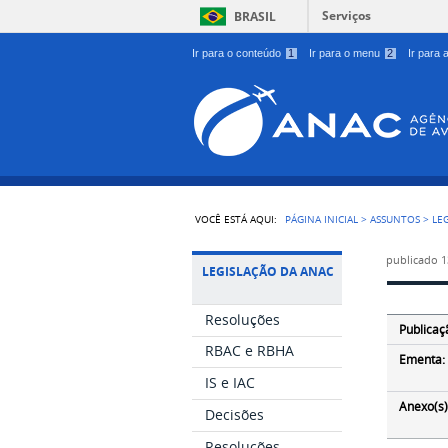
Serviços
BRASIL
Ir para o conteúdo
1
Ir para o menu
2
Ir para
VOCÊ ESTÁ AQUI:
PÁGINA INICIAL
>
ASSUNTOS
>
LE
publicado
1
LEGISLAÇÃO DA ANAC
Resoluções
Publicaç
RBAC e RBHA
Ementa:
IS e IAC
Anexo(s)
Decisões
Resoluções