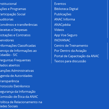
nstitucional
Eventos
Ações e Programas
Biblioteca Digital
articipação Social
Publicações
Auditorias
ANAC Informa
Convênios e transferências
ANACpédia
Receitas e Despesas
Vídeos
icitações e Contratos
App Voe Seguro
Servidores
INOVANAC
Informações Classificadas
Centro de Treinamento
Serviço de Informações ao
Por Dentro da Aviação
idadão - SIC
Portal de Capacitação da ANAC
Perguntas Frequentes
Textos para discussão
Dados abertos
Sanções Administrativas
Agenda de Autoridades
Transparência
Protocolo Eletrêonico
Segurança da Informação
Comissão de Ética da ANAC
Política de Relacionamento na
Redes Sociais