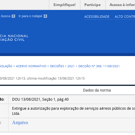
Simplifique!
Participe
Acesso à info
 a busca
3
Ir para o rodapé
4
ACESSIBILIDADE
ALTO CONTR
GISLAÇÃO
>
ACERVO NORMATIVO
>
DECISÕES
>
2021
>
DECISÃO Nº 388, 11/08/2021
3/08/2021 12h13,
última modificação
13/08/2021 12h15
Dados da norma
ão:
DOU 13/08/2021, Seção 1, pág.40
Extingue a autorização para exploração de serviços aéreos públicos de 
Ltda.
:
Arquivo