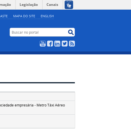
rmação
Legislação
Canais
ASTE
MAPA DO SITE
ENGLISH
Buscar no portal
Buscar no portal
YouTube
Facebook
LinkedIn
Twitter
RSS
sociedade empresária - Metro Táxi Aéreo