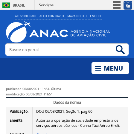
Serviços
BRASIL
Simplifique!
ACESSIBILIDADE
ALTO CONTRASTE
MAPA DO SITE
ENGLISH
Participe
Acesso à informação
Legislação
Buscar no portal
Bus
Canais
publicado
06/08/2021 11h51,
última
modificação
06/08/2021 11h51
Dados da norma
Publicação:
DOU 06/08/2021, Seção 1, pág.60
Ementa:
Autoriza a operação de sociedade empresária de
serviços aéreos públicos - Cunha Táxi Aéreo Eireli.