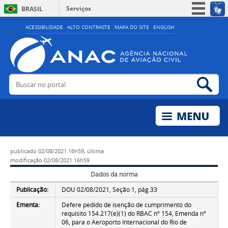
Serviços
BRASIL
Simplifique!
ACESSIBILIDADE
ALTO CONTRASTE
MAPA DO SITE
ENGLISH
Participe
Acesso à informação
Legislação
Buscar no portal
Bus
Canais
publicado
02/08/2021 16h59,
última
modificação
02/08/2021 16h59
Dados da norma
Publicação:
DOU 02/08/2021, Seção 1, pág.33
Ementa:
Defere pedido de isenção de cumprimento do
requisito 154.217(e)(1) do RBAC nº 154, Emenda nº
06, para o Aeroporto Internacional do Rio de