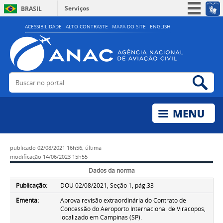
Serviços
BRASIL
Simplifique!
ACESSIBILIDADE
ALTO CONTRASTE
MAPA DO SITE
ENGLISH
Participe
Acesso à informação
Legislação
Buscar no portal
Bus
Canais
publicado
02/08/2021 16h56,
última
modificação
14/06/2023 15h55
Dados da norma
Publicação:
DOU 02/08/2021, Seção 1, pág.33
Ementa:
Aprova revisão extraordinária do Contrato de
Concessão do Aeroporto Internacional de Viracopos,
localizado em Campinas (SP).