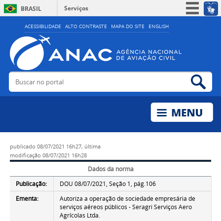
Serviços
BRASIL
Simplifique!
ACESSIBILIDADE
ALTO CONTRASTE
MAPA DO SITE
ENGLISH
Participe
Acesso à informação
Legislação
Buscar no portal
Bus
Canais
publicado
08/07/2021 16h27,
última
modificação
08/07/2021 16h28
Dados da norma
Publicação:
DOU 08/07/2021, Seção 1, pág.106
Ementa:
Autoriza a operação de sociedade empresária de
serviços aéreos públicos - Seragri Serviços Aero
Agrícolas Ltda.