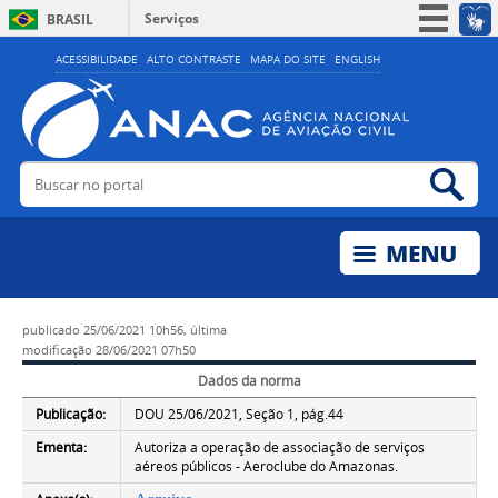
Serviços
BRASIL
Simplifique!
ACESSIBILIDADE
ALTO CONTRASTE
MAPA DO SITE
ENGLISH
Participe
Acesso à informação
Legislação
Buscar no portal
Bus
Canais
publicado
25/06/2021 10h56,
última
modificação
28/06/2021 07h50
Dados da norma
Publicação:
DOU 25/06/2021, Seção 1, pág.44
Ementa:
Autoriza a operação de associação de serviços
aéreos públicos - Aeroclube do Amazonas.