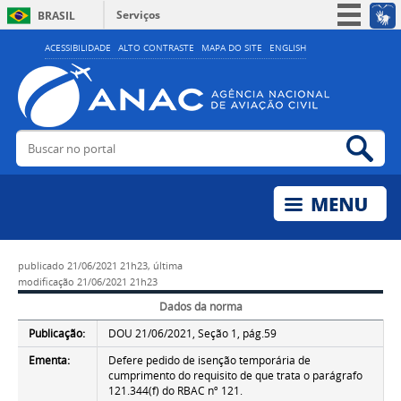
Serviços
BRASIL
Simplifique!
ACESSIBILIDADE
ALTO CONTRASTE
MAPA DO SITE
ENGLISH
Participe
Acesso à informação
Legislação
Buscar no portal
Bus
Canais
publicado
21/06/2021 21h23,
última
modificação
21/06/2021 21h23
Dados da norma
Publicação:
DOU 21/06/2021, Seção 1, pág.59
Ementa:
Defere pedido de isenção temporária de
cumprimento do requisito de que trata o parágrafo
121.344(f) do RBAC nº 121.