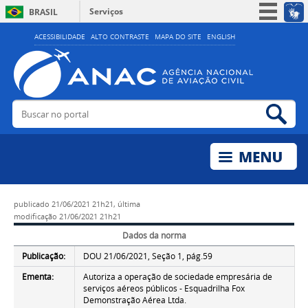
Serviços
BRASIL
Simplifique!
ACESSIBILIDADE
ALTO CONTRASTE
MAPA DO SITE
ENGLISH
Participe
Acesso à informação
Legislação
Buscar no portal
Bus
Canais
publicado
21/06/2021 21h21,
última
modificação
21/06/2021 21h21
Dados da norma
Publicação:
DOU 21/06/2021, Seção 1, pág.59
Ementa:
Autoriza a operação de sociedade empresária de
serviços aéreos públicos - Esquadrilha Fox
Demonstração Aérea Ltda.