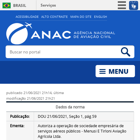
Serviços
BRASIL
Simplifique!
ACESSIBILIDADE
ALTO CONTRASTE
MAPA DO SITE
ENGLISH
Participe
Acesso à informação
Legislação
Buscar no portal
Bus
Canais
publicado
21/06/2021 21h14,
última
modificação
21/06/2021 21h21
Dados da norma
Publicação:
DOU 21/06/2021, Seção 1, pág.59
Ementa:
Autoriza a operação de sociedade empresária de
serviços aéreos públicos - Menusi E Tirloni Aviação
Agrícola Ltda.