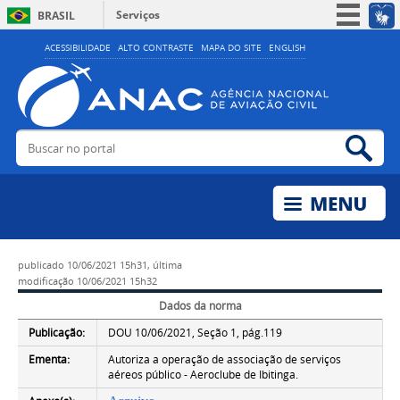
Serviços
BRASIL
Simplifique!
ACESSIBILIDADE
ALTO CONTRASTE
MAPA DO SITE
ENGLISH
Participe
Acesso à informação
Legislação
Buscar no portal
Bus
Canais
publicado
10/06/2021 15h31,
última
modificação
10/06/2021 15h32
Dados da norma
Publicação:
DOU 10/06/2021, Seção 1, pág.119
Ementa:
Autoriza a operação de associação de serviços
aéreos público - Aeroclube de Ibitinga.