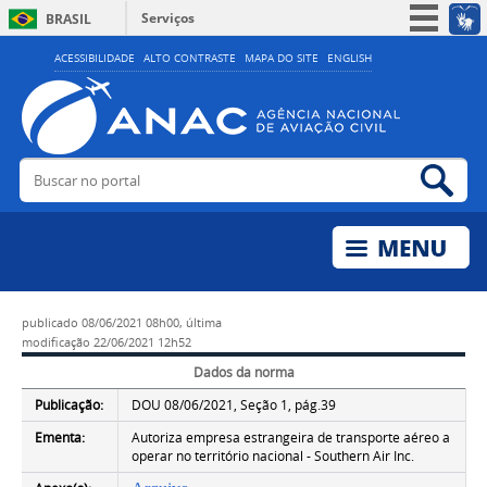
Serviços
BRASIL
Simplifique!
ACESSIBILIDADE
ALTO CONTRASTE
MAPA DO SITE
ENGLISH
Participe
Acesso à informação
Legislação
Buscar no portal
Bus
Canais
publicado
08/06/2021 08h00,
última
modificação
22/06/2021 12h52
Dados da norma
Publicação:
DOU 08/06/2021, Seção 1, pág.39
Ementa:
Autoriza empresa estrangeira de transporte aéreo a
operar no território nacional - Southern Air Inc.