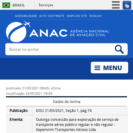
Serviços
BRASIL
Simplifique!
ACESSIBILIDADE
ALTO CONTRASTE
MAPA DO SITE
ENGLISH
Participe
Acesso à informação
Legislação
Buscar no portal
Bus
Canais
publicado
21/05/2021 09h05,
última
modificação
24/05/2021 10h59
Dados da norma
Publicação:
DOU 21/05/2021, Seção 1, pág.74
Ementa:
Outorga concessão para exploração de serviço de
transporte aéreo público regular e não regular -
Itapemirim Transportes Aéreos Ltda.