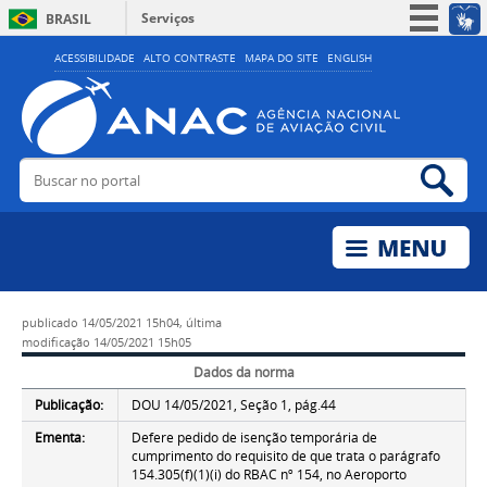
Serviços
BRASIL
Simplifique!
ACESSIBILIDADE
ALTO CONTRASTE
MAPA DO SITE
ENGLISH
Participe
Acesso à informação
Legislação
Buscar no portal
Bus
Canais
publicado
14/05/2021 15h04,
última
modificação
14/05/2021 15h05
Dados da norma
Publicação:
DOU 14/05/2021, Seção 1, pág.44
Ementa:
Defere pedido de isenção temporária de
cumprimento do requisito de que trata o parágrafo
154.305(f)(1)(i) do RBAC nº 154, no Aeroporto