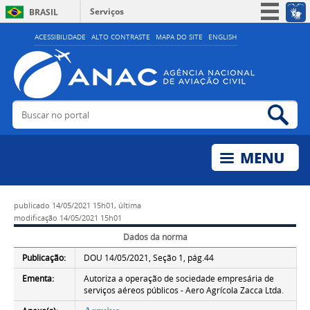
Serviços
BRASIL
Simplifique!
ACESSIBILIDADE
ALTO CONTRASTE
MAPA DO SITE
ENGLISH
Participe
Acesso à informação
Legislação
Buscar no portal
Bus
Canais
publicado
14/05/2021 15h01,
última
modificação
14/05/2021 15h01
Dados da norma
Publicação:
DOU 14/05/2021, Seção 1, pág.44
Ementa:
Autoriza a operação de sociedade empresária de
serviços aéreos públicos - Aero Agrícola Zacca Ltda.