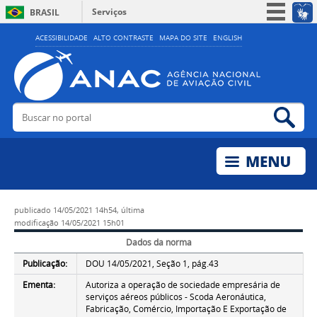
Serviços
BRASIL
Simplifique!
ACESSIBILIDADE
ALTO CONTRASTE
MAPA DO SITE
ENGLISH
Participe
Acesso à informação
Legislação
Buscar no portal
Bus
Canais
publicado
14/05/2021 14h54,
última
modificação
14/05/2021 15h01
Dados da norma
Publicação:
DOU 14/05/2021, Seção 1, pág.43
Ementa:
Autoriza a operação de sociedade empresária de
serviços aéreos públicos - Scoda Aeronáutica,
Fabricação, Comércio, Importação E Exportação de