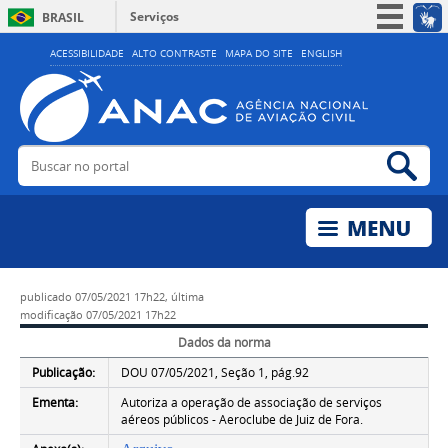
Serviços
BRASIL
Simplifique!
ACESSIBILIDADE
ALTO CONTRASTE
MAPA DO SITE
ENGLISH
Participe
Acesso à informação
Legislação
Buscar no portal
Bus
Canais
publicado
07/05/2021 17h22,
última
modificação
07/05/2021 17h22
Dados da norma
Publicação:
DOU 07/05/2021, Seção 1, pág.92
Ementa:
Autoriza a operação de associação de serviços
aéreos públicos - Aeroclube de Juiz de Fora.