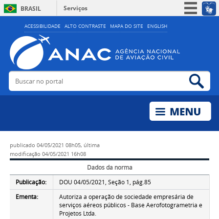
Serviços
BRASIL
Simplifique!
ACESSIBILIDADE
ALTO CONTRASTE
MAPA DO SITE
ENGLISH
Participe
Acesso à informação
Legislação
Buscar no portal
Bus
Canais
publicado
04/05/2021 08h05,
última
modificação
04/05/2021 16h08
Dados da norma
Publicação:
DOU 04/05/2021, Seção 1, pág.85
Ementa:
Autoriza a operação de sociedade empresária de
serviços aéreos públicos - Base Aerofotogrametria e
Projetos Ltda.