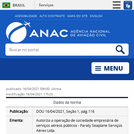
Serviços
BRASIL
Simplifique!
ACESSIBILIDADE
ALTO CONTRASTE
MAPA DO SITE
ENGLISH
Participe
Acesso à informação
Legislação
Buscar no portal
Bus
Canais
publicado
16/04/2021 09h00,
última
modificação
16/04/2021 17h23
Dados da norma
Publicação:
DOU 16/04/2021, Seção 1, pág.116
Ementa:
Autoriza a operação de sociedade empresária de
serviços aéreos públicos - Paraty Seaplane Serviços
Aéreo Ltda.