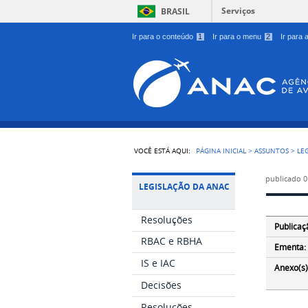
Serviços
BRASIL
Ir para o conteúdo
1
Ir para o menu
2
Ir para
VOCÊ ESTÁ AQUI:
PÁGINA INICIAL
>
ASSUNTOS
>
LE
publicado
0
LEGISLAÇÃO DA ANAC
Resoluções
Publicaç
RBAC e RBHA
Ementa:
IS e IAC
Anexo(s)
Decisões
Resoluções