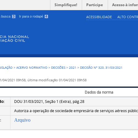
Simplifique!
Participe
Acesso à info
 a busca
3
Ir para o rodapé
4
ACESSIBILIDADE
ALTO CONTR
GISLAÇÃO
>
ACERVO NORMATIVO
>
DECISÕES
>
2021
>
DECISÃO Nº 320, 31/03/2021
1/04/2021 09h58,
última modificação
01/04/2021 09h58
Dados da norma
ão:
DOU 31/03/2021, Seção 1 (Extra), pág.28
Autoriza a operação de sociedade empresária de serviços aéreos público
:
Arquivo