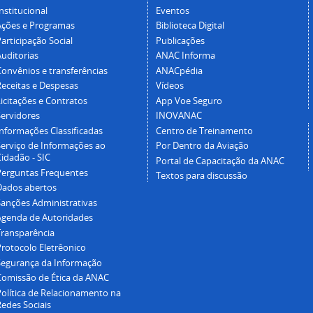
nstitucional
Eventos
Ações e Programas
Biblioteca Digital
articipação Social
Publicações
Auditorias
ANAC Informa
Convênios e transferências
ANACpédia
Receitas e Despesas
Vídeos
icitações e Contratos
App Voe Seguro
Servidores
INOVANAC
Informações Classificadas
Centro de Treinamento
Serviço de Informações ao
Por Dentro da Aviação
idadão - SIC
Portal de Capacitação da ANAC
Perguntas Frequentes
Textos para discussão
Dados abertos
Sanções Administrativas
Agenda de Autoridades
Transparência
Protocolo Eletrêonico
Segurança da Informação
Comissão de Ética da ANAC
Política de Relacionamento na
Redes Sociais