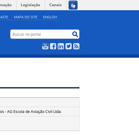
rmação
Legislação
Canais
ASTE
MAPA DO SITE
ENGLISH
Buscar no portal
Buscar no portal
YouTube
Facebook
LinkedIn
Twitter
RSS
s - AG Escola de Aviação Civil Ltda.