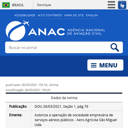
Serviços
BRASIL
Simplifique!
ACESSIBILIDADE
ALTO CONTRASTE
MAPA DO SITE
ENGLISH
Participe
Acesso à informação
Legislação
Buscar no portal
Bus
Canais
publicado
26/03/2021 15h18,
última
modificação
26/03/2021 15h20
Dados da norma
Publicação:
DOU 26/03/2021, Seção 1, pág.76
Ementa:
Autoriza a operação de sociedade empresária de
serviços aéreos públicos - Aero Agrícola São Miguel
Ltda.