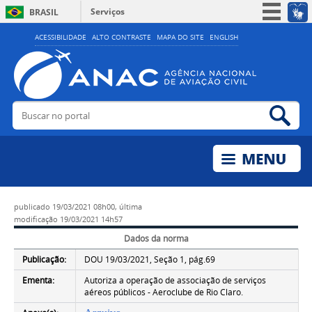
Serviços
BRASIL
Simplifique!
ACESSIBILIDADE
ALTO CONTRASTE
MAPA DO SITE
ENGLISH
Participe
Acesso à informação
Legislação
Buscar no portal
Bus
Canais
publicado
19/03/2021 08h00,
última
modificação
19/03/2021 14h57
Dados da norma
Publicação:
DOU 19/03/2021, Seção 1, pág.69
Ementa:
Autoriza a operação de associação de serviços
aéreos públicos - Aeroclube de Rio Claro.