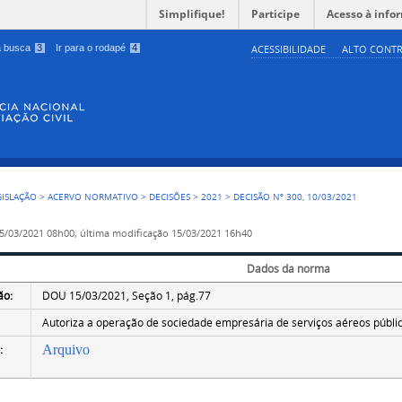
Simplifique!
Participe
Acesso à info
 a busca
3
Ir para o rodapé
4
ACESSIBILIDADE
ALTO CONTR
GISLAÇÃO
>
ACERVO NORMATIVO
>
DECISÕES
>
2021
>
DECISÃO Nº 300, 10/03/2021
5/03/2021 08h00,
última modificação
15/03/2021 16h40
Dados da norma
ão:
DOU 15/03/2021, Seção 1, pág.77
Autoriza a operação de sociedade empresária de serviços aéreos público
:
Arquivo