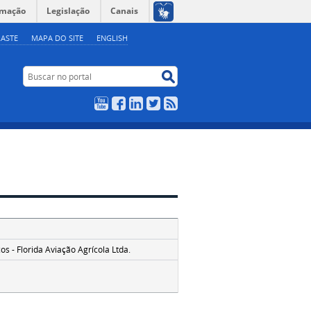
rmação
Legislação
Canais
ASTE
MAPA DO SITE
ENGLISH
Buscar no portal
Buscar no portal
YouTube
Facebook
LinkedIn
Twitter
RSS
s - Florida Aviação Agrícola Ltda.