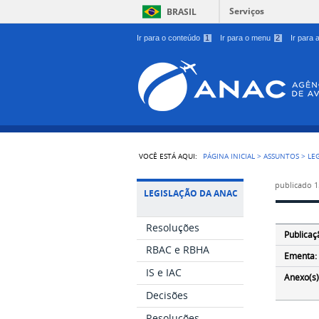
Serviços
BRASIL
Ir para o conteúdo
1
Ir para o menu
2
Ir para
VOCÊ ESTÁ AQUI:
PÁGINA INICIAL
>
ASSUNTOS
>
LE
publicado
1
LEGISLAÇÃO DA ANAC
Resoluções
Publicaç
RBAC e RBHA
Ementa:
IS e IAC
Anexo(s)
Decisões
Resoluções