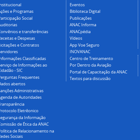
nstitucional
Eventos
Ações e Programas
Biblioteca Digital
articipação Social
Publicações
Auditorias
ANAC Informa
Convênios e transferências
ANACpédia
Receitas e Despesas
Vídeos
icitações e Contratos
App Voe Seguro
Servidores
INOVANAC
Informações Classificadas
Centro de Treinamento
Serviço de Informações ao
Por Dentro da Aviação
idadão - SIC
Portal de Capacitação da ANAC
Perguntas Frequentes
Textos para discussão
Dados abertos
Sanções Administrativas
Agenda de Autoridades
Transparência
Protocolo Eletrêonico
Segurança da Informação
Comissão de Ética da ANAC
Política de Relacionamento na
Redes Sociais