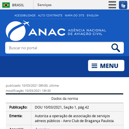
Serviços
BRASIL
Simplifique!
ACESSIBILIDADE
ALTO CONTRASTE
MAPA DO SITE
ENGLISH
Participe
Acesso à informação
Legislação
Buscar no portal
Bus
Canais
publicado
10/03/2021 08h00,
última
modificação
10/03/2021 18h30
Dados da norma
Publicação:
DOU 10/03/2021, Seção 1, pág.42
Ementa:
Autoriza a operação de associação de serviços
aéreos públicos - Aero Club de Bragança Paulista.