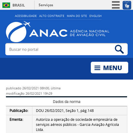
Serviços
BRASIL
Simplifique!
ACESSIBILIDADE
ALTO CONTRASTE
MAPA DO SITE
ENGLISH
Participe
Acesso à informação
Legislação
Buscar no portal
Bus
Canais
publicado
26/02/2021 08h00,
última
modificação
26/02/2021 19h29
Dados da norma
Publicação:
DOU 26/02/2021, Seção 1, pág.148
Ementa:
Autoriza a operação de sociedade empresária de
serviços aéreos públicos - Garcia Aviação Agrícola
Ltda.