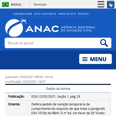
Serviços
BRASIL
Simplifique!
ACESSIBILIDADE
ALTO CONTRASTE
MAPA DO SITE
ENGLISH
Participe
Acesso à informação
Legislação
Buscar no portal
Bus
Canais
publicado
23/02/2021 08h00,
última
modificação
23/02/2021 14h57
Dados da norma
Publicação:
DOU 22/02/2021, Seção 1, pág.29
Ementa:
Defere pedido de isenção temporária de
cumprimento do requisito de que trata o parágrafo
E94.107(b) do RBAC-E nº 94, em favor de DF Studio